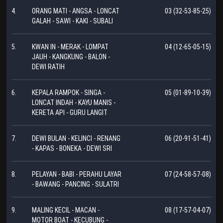
4.
ORANG MATI - ANGSA - LONCAT
03 (32-53-85-25)
GALAH - SAWI - KAKI - SUBALI
5.
KWAN IN - MERAK - LOMPAT
04 (12-65-05-15)
JAUH - KANGKUNG - BALON -
DEWI RATIH
6.
KEPALA RAMPOK - SINGA -
05 (01-89-10-39)
LONCAT INDAH - KAYU MANIS -
KERETA API - GURU LANGIT
7.
DEWI BULAN - KELINCI - RENANG
06 (20-91-51-41)
- KAPAS - BONEKA - DEWI SRI
8.
PELAYAN - BABI - PERAHU LAYAR
07 (24-58-57-08)
- BAWANG - PANCING - SULATRI
9.
MALING KECIL - MACAN -
08 (17-57-04-07)
MOTOR BOAT - KECUBUNG -