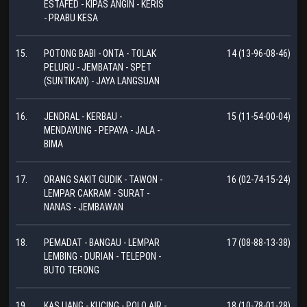
ESTAFED - KIPAS ANGIN - KERIS
- PRABU KESA
15.
POTONG BABI - ONTA - TOLAK
14 (13-96-08-46)
PELURU - JEMBATAN - SPET
(SUNTIKAN) - JAYA LANGSUAN
16.
JENDRAL - KERBAU -
15 (11-54-00-04)
MENDAYUNG - PEPAYA - JALA -
BIMA
17.
ORANG SAKIT GUDIK - TAWON -
16 (02-74-15-24)
LEMPAR CAKRAM - SURAT -
NANAS - JEMBAWAN
18.
PEMADAT - BANGAU - LEMPAR
17 (08-88-13-38)
LEMBING - DURIAN - TELEPON -
BUTO TERONG
19.
KAS UANG - KUCING - POLO AIR -
18 (10-78-01-28)