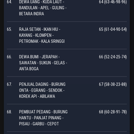
64.
DEWA UANG - KUDA LAUT -
64 (63-46-98-96)
BANDULAN - APEL - GULING -
BETARA INDRA
65.
RAJA SETAN - IKAN HIU -
65 (61-04-90-54)
KAYANG - KLOMPEN -
PETROMAK - KALA SRINGGI
66.
DEWA BUMI - JERAPAH -
66 (52-24-25-74)
SAWATAN - SUKUN - GELAS -
ANTA BOGA
67.
PENJUAL DAGING - BURUNG
67 (58-38-23-88)
ONTA - EGRANG - SENDOK -
KOREK API - ABILAWA
68.
PEMBUAT PEDANG - BURUNG
68 (60-28-91-78)
HANTU - PANJAT PINANG -
PISAU - GARBU - CEPOT