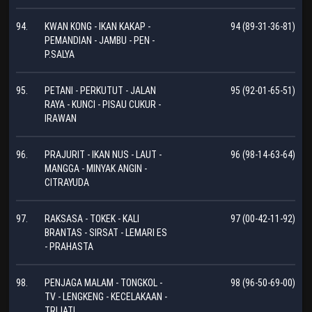
94.
KWAN KONG - IKAN KAKAP -
94 (89-31-36-81)
PEMANDIAN - JAMBU - PEN -
P.SALYA
95.
PETANI - PERKUTUT - JALAN
95 (92-01-65-51)
RAYA - KUNCI - PISAU CUKUR -
IRAWAN
96.
PRAJURIT - IKAN NUS - LAUT -
96 (98-14-63-64)
MANGGA - MINYAK ANGIN -
CITRAYUDA
97.
RAKSASA - TOKEK - KALI
97 (00-42-11-92)
BRANTAS - SIRSAT - LEMARI ES
- PRAHASTA
98.
PENJAGA MALAM - TONGKOL -
98 (96-50-69-00)
TV - LENGKENG - KECELAKAAN -
TRIJATI