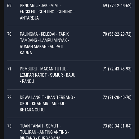
69.
PENCARI JEJAK - MIMI -
69 (77-12-44-62)
ENGKLEK - GUNTING - GUNUNG -
ANTAREJA
70.
PALINGMA - KELEDAI - TARIK
70 (56-22-29-72)
TAMBANG - LAMPU MINYAK -
RUMAH MAKAN - ADIPATI
KARNA
71.
PEMBURU - MACAN TUTUL -
71 (72-43-45-93)
LEMPAR KARET - SUMUR - BAJU
- PANDU
72.
DEWA LANGIT - IKAN TERBANG -
72 (71-20-40-70)
OKOL - KRAN AIR - ARLOJI -
BETARA GURU
73.
TUAN TANAH - SEMUT -
73 (80-34-31-84)
TULUPAN - ANTING ANTING -
BINTANG - DURSASANA