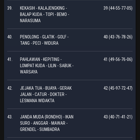
39.
KEKASIH - KALAJENGKING -
39 (44-55-77-05)
BALAP KUDA - TOPI - BEMO -
NARASUMA
40.
PENOLONG - GLATIK - GOLF -
40 (43-76-78-26)
TANG - PECI - WIDURA
41.
PAHLAWAN - KEPITING -
41 (49-56-76-06)
LOMPAT KUDA - LILIN - SABUK -
WARSAYA
42.
JEJAKA TUA - BUAYA - GERAK
42 (45-97-72-47)
JALAN - CATUR - DOKTER -
LESMANA WIDAKTA
43.
JANDA MUDA (RONDHO) - IKAN
43 (40-71-41-21)
SURO - ANGGAR - MAWAR -
GRENDEL - SUMBADRA