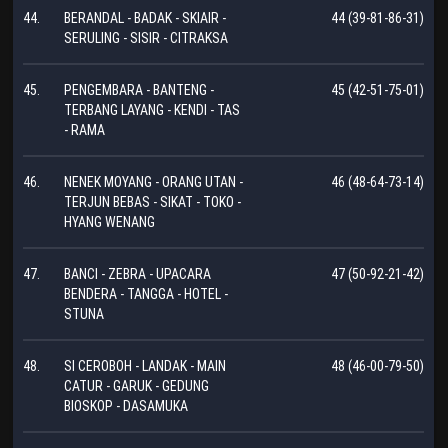
44.
BERANDAL - BADAK - SKIAIR -
44 (39-81-86-31)
SERULING - SISIR - CITRAKSA
45.
PENGEMBARA - BANTENG -
45 (42-51-75-01)
TERBANG LAYANG - KENDI - TAS
- RAMA
46.
NENEK MOYANG - ORANG UTAN -
46 (48-64-73-14)
TERJUN BEBAS - SIKAT - TOKO -
HYANG WENANG
47.
BANCI - ZEBRA - UPACARA
47 (50-92-21-42)
BENDERA - TANGGA - HOTEL -
STUNA
48.
SI CEROBOH - LANDAK - MAIN
48 (46-00-79-50)
CATUR - GARUK - GEDUNG
BIOSKOP - DASAMUKA