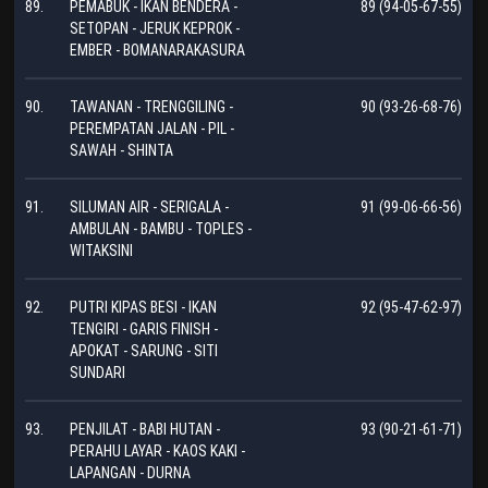
89.
PEMABUK - IKAN BENDERA -
89 (94-05-67-55)
SETOPAN - JERUK KEPROK -
EMBER - BOMANARAKASURA
90.
TAWANAN - TRENGGILING -
90 (93-26-68-76)
PEREMPATAN JALAN - PIL -
SAWAH - SHINTA
91.
SILUMAN AIR - SERIGALA -
91 (99-06-66-56)
AMBULAN - BAMBU - TOPLES -
WITAKSINI
92.
PUTRI KIPAS BESI - IKAN
92 (95-47-62-97)
TENGIRI - GARIS FINISH -
APOKAT - SARUNG - SITI
SUNDARI
93.
PENJILAT - BABI HUTAN -
93 (90-21-61-71)
PERAHU LAYAR - KAOS KAKI -
LAPANGAN - DURNA