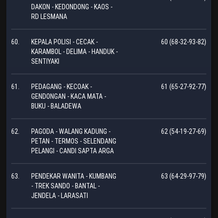
DAKON - KEDONDONG - KAOS -
RD LESMANA
60.
KEPALA POLISI - CECAK -
60 (68-32-93-82)
KARAMBOL - DELIMA - HANDUK -
SENTIYAKI
61.
PEDAGANG - KECOAK -
61 (65-27-92-77)
GENDONGAN - KACA MATA -
BUKU - BALADEWA
62.
PAGODA - WALANG KADUNG -
62 (54-19-27-69)
PETAN - TERMOS - SELENDANG
PELANGI - CANDI SAPTA ARGA
63.
PENDEKAR WANITA - KUMBANG
63 (64-29-97-79)
- TREK SANDO - BANTAL -
JENDELA - LARASATI