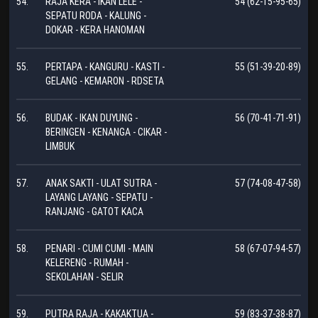
54.
RAJA KERA - IKAN LELE -
54 (62-15-95-65)
SEPATU RODA - KALUNG -
DOKAR - KERA HANOMAN
55.
PERTAPA - KANGURU - KASTI -
55 (51-39-20-89)
GELANG - KEMARON - RDSETA
56.
BUDAK - IKAN DUYUNG -
56 (70-41-71-91)
BERINGEN - KENANGA - CIKAR -
LIMBUK
57.
ANAK SAKTI - ULAT SUTRA -
57 (74-08-47-58)
LAYANG LAYANG - SEPATU -
RANJANG - GATOT KACA
58.
PENARI - CUMI CUMI - MAIN
58 (67-07-94-57)
KELERENG - RUMAH -
SEKOLAHAN - SELIR
59.
PUTRA RAJA - KAKAKTUA -
59 (83-37-38-87)