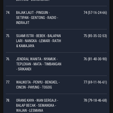
74.
BAJAK LAUT - PINGUIN -
74 (57-16-24-66)
SETIPAN - GENTONG - RADIO -
INDRAJIT
75.
SUAMI ISTRI - BEBEK - BALAPAN
75 (85-35-32-53)
LARI - NANGKA - LEMARI - RATIH
& KAMAJAYA
76.
JENDRAL WANITA - NYAMUK -
76 (81-40-30-90)
TEPLEKAN - MATA - TIMBANGAN
- SRIKANDI
77.
WALIKOTA - PENYU - BENGKEL -
77 (69-11-96-61)
CINCIN - PAYUNG - TOGOG
78.
ORANG KAYA - IKAN GERGAJI -
78 (79-18-46-68)
BALAP BECAK - SEMANGKA -
WAJAN - LESMANA