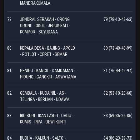
MANDRAKUMALA
79.
JENDRAL SERAKAH - ORONG
79 (78-13-43-63)
ORONG - OKOL - JERUK BALI -
KOMPOR - SUYUDANA
80.
KEPALA DESA - BAJING - APOLO
80 (73-49-48-99)
- POTLOT - CERET - SEMAR
81.
PENIPU - KANCIL - DAMDAMAN -
81 (76-44-49-94)
HIDUNG - CANGKIR - ASWATAMA
82.
GEMBALA - KUDA NIL - AS -
82 (53-10-28-60)
TELINGA - BERLIAN - UDAWA
83.
IBU SURI - IKAN LAYUR - DADU -
83 (59-36-26-86)
KUMIS - PIPA - DEWI KUNTI
84.
BUDHA - KALKUN - SALTO -
84 (86-23-39-73)