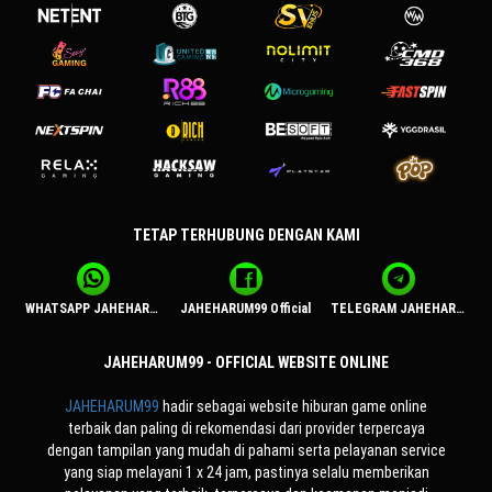
TETAP TERHUBUNG DENGAN KAMI
WHATSAPP JAHEHARUM99
JAHEHARUM99 Official
TELEGRAM JAHEHARUM99
JAHEHARUM99 - OFFICIAL WEBSITE ONLINE
JAHEHARUM99
hadir sebagai website hiburan game online
terbaik dan paling di rekomendasi dari provider terpercaya
dengan tampilan yang mudah di pahami serta pelayanan service
yang siap melayani 1 x 24 jam, pastinya selalu memberikan