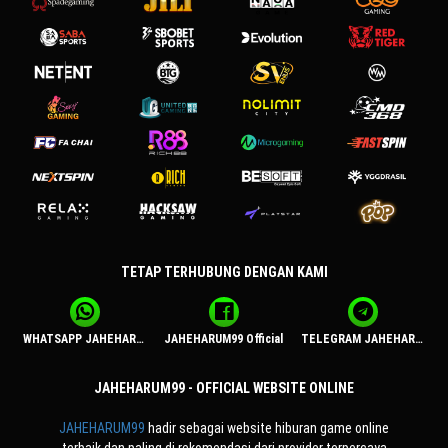
TETAP TERHUBUNG DENGAN KAMI
WHATSAPP JAHEHARUM99
JAHEHARUM99 Official
TELEGRAM JAHEHARUM99
JAHEHARUM99 - OFFICIAL WEBSITE ONLINE
JAHEHARUM99
hadir sebagai website hiburan game online